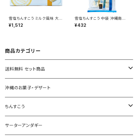
雪塩ちんすこう ミルク風味 大箱
雪塩ちんすこう 中袋 沖縄南風
沖縄南風堂
堂
¥1,512
¥432
商品カテゴリー
送料無料 セット商品
おつまみセット
沖縄のお菓子・デザート
黒糖セット
ちんすこう
沖縄そばセット
沖縄南風堂
サーターアンダギー