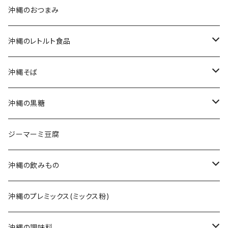
生麺・乾麺
新垣菓子店
沖縄のおつまみ
三枚肉そば(ラフテーそば)
名嘉真製菓本舗
沖縄のレトルト食品
軟骨ソーキそば
珍品堂
ポークランチョンミート
沖縄そば
てびちそば
ラフテー(三枚肉)
生麺・乾麺
沖縄の黒糖
ミックスそば
軟骨ソーキ
沖縄そばだし
純黒糖
ジーマーミ豆腐
てびち(豚足)
三枚肉そば(ラフテー)
黒糖ナッツ
沖縄の飲みもの
じゅーしぃ(沖縄の炊き込みご飯)
ソーキそば
黒糖菓子
さんぴん茶
沖縄のプレミックス(ミックス粉)
タコライス
てびちそば
黒糖(その他)
シークヮーサー
沖縄の調味料