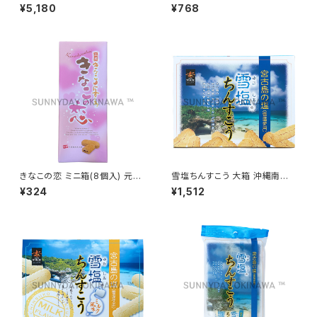
128袋(256個) 名嘉真製菓本舗
箱 名嘉真製菓本舗
¥5,180
¥768
きなこの恋 ミニ箱(8個入) 元祖
雪塩ちんすこう 大箱 沖縄南風
きなこちんすこう 名嘉真製菓本
堂
¥324
¥1,512
舗