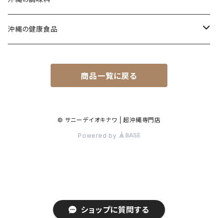
コンビーフ
ミックスそば
ウコン茶
唐辛子
沖縄の健康食品
汁もの/スープ
沖縄ラーメン
ご飯のお供
春ウコン
商品一覧に戻る
ミックスセット
ジャム
秋ウコン
その他
シロップ
春ウコン + 紫ウコン
© サニーデイオキナワ | 超沖縄専門店
Powered by
春ウコン + アガリクス
健康飲料
ショップに質問する