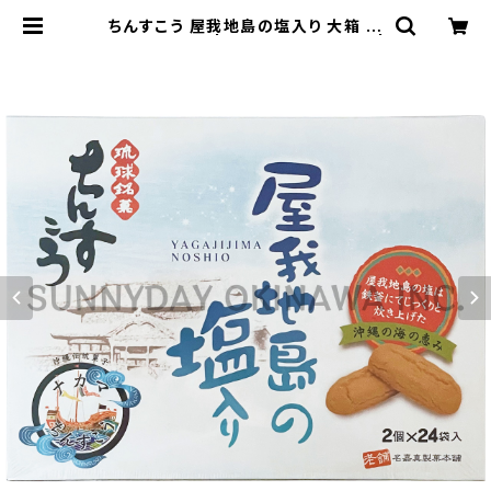
ちんすこう 屋我地島の塩入り 大箱 名
嘉真製菓本舗 | サニーデイオキナワ |
超沖縄専門店