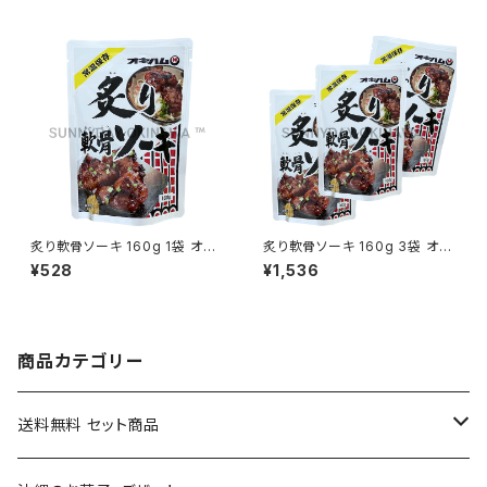
炙り軟骨ソーキ 160g 1袋 オキ
炙り軟骨ソーキ 160g 3袋 オキ
ハム
ハム
¥528
¥1,536
商品カテゴリー
送料無料 セット商品