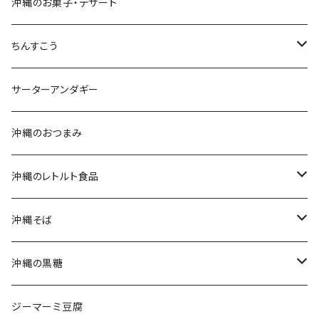
おつまみセット
沖縄のお菓子・デザート
黒糖セット
ちんすこう
沖縄そばセット
沖縄南風堂
サーターアンダギー
生麺・乾麺
新垣菓子店
沖縄のおつまみ
三枚肉そば(ラフテーそば)
名嘉真製菓本舗
沖縄のレトルト食品
軟骨ソーキそば
珍品堂
ポークランチョンミート
沖縄そば
てびちそば
ラフテー(三枚肉)
生麺・乾麺
沖縄の黒糖
ミックスそば
軟骨ソーキ
沖縄そばだし
純黒糖
ジーマーミ豆腐