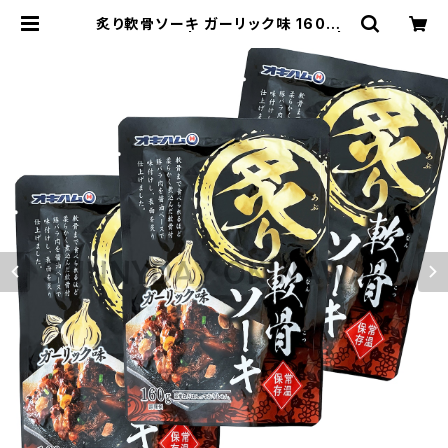
炙り軟骨ソーキ ガーリック味 160g 3
袋 オキハム | サニーデイオキナワ |
超沖縄専門店