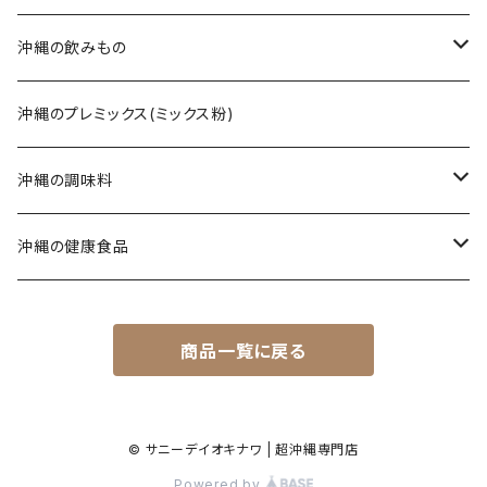
てびち(豚足)
三枚肉そば(ラフテー)
黒糖ナッツ
沖縄の飲みもの
じゅーしぃ(沖縄の炊き込みご飯)
ソーキそば
黒糖菓子
さんぴん茶
沖縄のプレミックス(ミックス粉)
タコライス
てびちそば
黒糖(その他)
シークヮーサー
沖縄の調味料
コンビーフ
ミックスそば
ウコン茶
唐辛子
沖縄の健康食品
汁もの/スープ
沖縄ラーメン
ご飯のお供
春ウコン
商品一覧に戻る
ミックスセット
ジャム
秋ウコン
その他
シロップ
春ウコン + 紫ウコン
© サニーデイオキナワ | 超沖縄専門店
Powered by