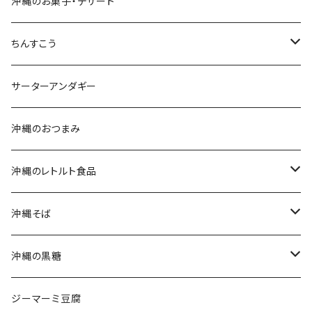
おつまみセット
沖縄のお菓子・デザート
黒糖セット
ちんすこう
沖縄そばセット
沖縄南風堂
サーターアンダギー
生麺・乾麺
新垣菓子店
沖縄のおつまみ
三枚肉そば(ラフテーそば)
名嘉真製菓本舗
沖縄のレトルト食品
軟骨ソーキそば
珍品堂
ポークランチョンミート
沖縄そば
てびちそば
ラフテー(三枚肉)
生麺・乾麺
沖縄の黒糖
ミックスそば
軟骨ソーキ
沖縄そばだし
純黒糖
ジーマーミ豆腐