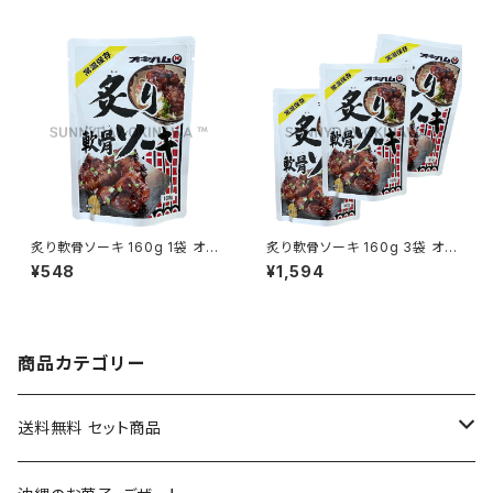
炙り軟骨ソーキ 160g 1袋 オキ
炙り軟骨ソーキ 160g 3袋 オキ
ハム
ハム
¥548
¥1,594
商品カテゴリー
送料無料 セット商品