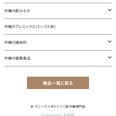
てびち(豚足)
三枚肉そば(ラフテー)
黒糖ナッツ
沖縄の飲みもの
じゅーしぃ(沖縄の炊き込みご飯)
ソーキそば
黒糖菓子
さんぴん茶
沖縄のプレミックス(ミックス粉)
タコライス
てびちそば
黒糖(その他)
シークヮーサー
沖縄の調味料
コンビーフ
ミックスそば
ウコン茶
唐辛子
沖縄の健康食品
汁もの/スープ
沖縄ラーメン
ご飯のお供
春ウコン
商品一覧に戻る
ミックスセット
ジャム
秋ウコン
その他
シロップ
春ウコン + 紫ウコン
© サニーデイオキナワ | 超沖縄専門店
Powered by