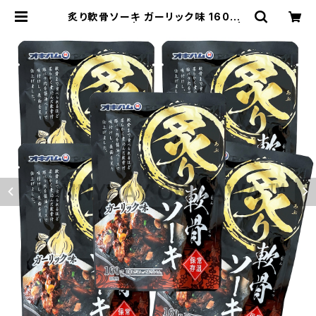
炙り軟骨ソーキ ガーリック味 160g 5
袋 オキハム | サニーデイオキナワ |
超沖縄専門店