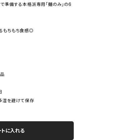
分で準備する本格派専用「麺のみ」の6
るもちもち食感◎
食品
日
温多湿を避けて保存
ートに入れる