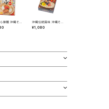
ら御膳 沖縄そば
沖縄伝統風味 沖縄そば
 生めん オキハム
(大) 5食入
80
¥1,080