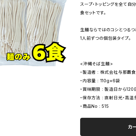
スープ・トッピングを全て自
食セットです。
生麺ならではのコシとつるつ
1人前ずつの個包装タイプ。
<沖縄そば生麺>
・製造者 : 株式会社与那覇
・内容量 : 110g×6袋
・賞味期限 : 製造日から120
・保存方法 : 直射日光・高
・商品No : 515
カ