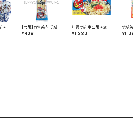
ば 4食
【乾麺】琉球美人 手延べ
沖縄そば 半生麺 4食入
琉球美
ン食品
沖縄そば そばだし付き
あさひ
4食入
¥428
¥1,380
¥1,0
サン食品