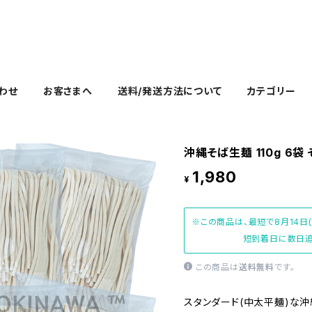
わせ
お客さまへ
送料/発送方法について
カテゴリー
沖縄そば生麺 110g 6
1,980
¥
※この商品は、最短で8月14日
短到着日に数日追
この商品は
送料無料
です。
スタンダード(中太平麺)な沖