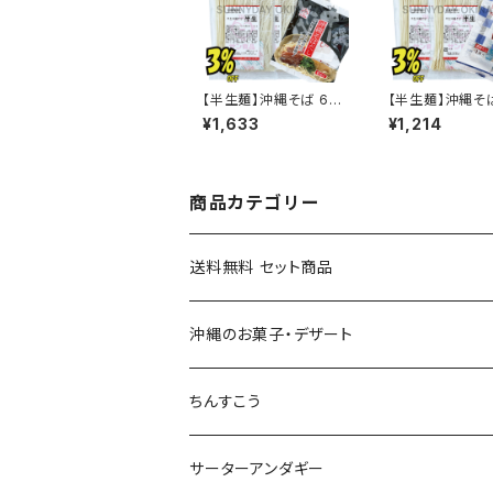
【半生麺】沖縄そば 6食
【半生麺】沖縄そ
そばだし付き サン食品
そばだし付き サ
¥1,633
¥1,214
商品カテゴリー
送料無料 セット商品
おつまみセット
沖縄のお菓子・デザート
黒糖セット
ちんすこう
沖縄そばセット
沖縄南風堂
サーターアンダギー