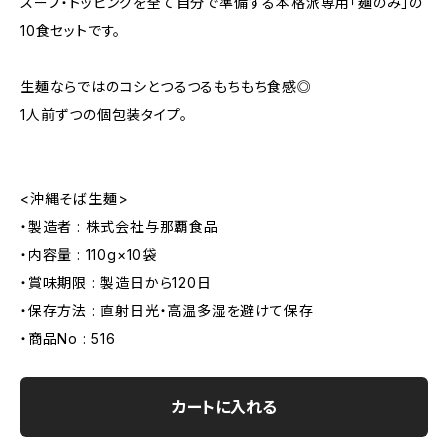
スープ・トッピングを全て自分で準備する本格派専用「麺のみ」の
10食セットです。
生麺ならではのコシとつるつるもちもち食感◎
1人前ずつの個包装タイプ。
<沖縄そば生麺>
・製造者 : 株式会社与那覇食品
・内容量 : 110g×10袋
・賞味期限 : 製造日から120日
・保存方法 : 直射日光・高温多湿を避けて保存
・商品No : 516
カートに入れる