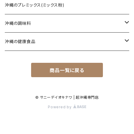
じゅーしぃ(沖縄の炊き込みご飯)
ソーキそば
黒糖菓子
さんぴん茶
沖縄のプレミックス(ミックス粉)
タコライス
てびちそば
黒糖(その他)
シークヮーサー
沖縄の調味料
コンビーフ
ミックスそば
ウコン茶
唐辛子
沖縄の健康食品
汁もの/スープ
沖縄ラーメン
ご飯のお供
春ウコン
商品一覧に戻る
ミックスセット
ジャム
秋ウコン
その他
シロップ
春ウコン + 紫ウコン
© サニーデイオキナワ | 超沖縄専門店
Powered by
春ウコン + アガリクス
健康飲料