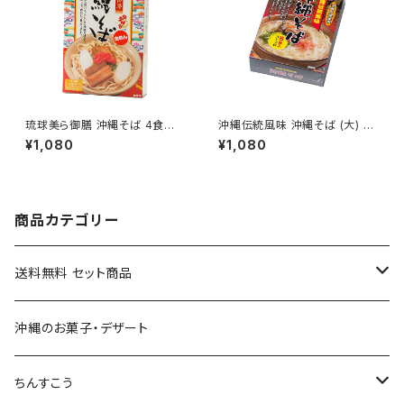
琉球美ら御膳 沖縄そば 4食入
沖縄伝統風味 沖縄そば (大) 5
生めん オキハム
食入
¥1,080
¥1,080
商品カテゴリー
送料無料 セット商品
おつまみセット
沖縄のお菓子・デザート
黒糖セット
ちんすこう