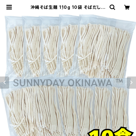
沖縄そば生麺 110g 10袋 そばだし無
し 与那覇製麺 | サニーデイオキナワ
| 超沖縄専門店