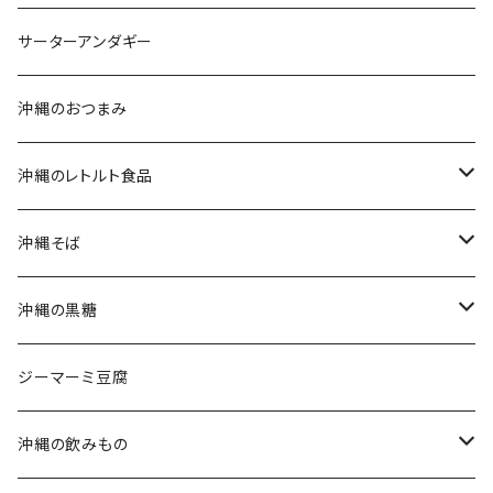
沖縄そばセット
沖縄南風堂
サーターアンダギー
生麺・乾麺
新垣菓子店
沖縄のおつまみ
三枚肉そば(ラフテーそば)
名嘉真製菓本舗
沖縄のレトルト食品
軟骨ソーキそば
珍品堂
ポークランチョンミート
沖縄そば
てびちそば
ラフテー(三枚肉)
生麺・乾麺
沖縄の黒糖
ミックスそば
軟骨ソーキ
沖縄そばだし
純黒糖
ジーマーミ豆腐
てびち(豚足)
三枚肉そば(ラフテー)
黒糖ナッツ
沖縄の飲みもの