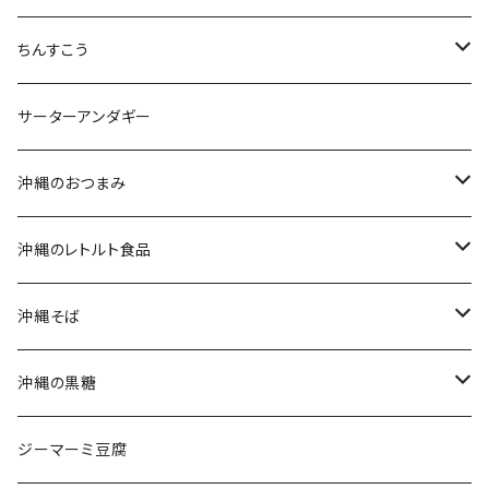
沖縄そばセット
ちんすこう
生麺・乾麺
沖縄南風堂
サーターアンダギー
三枚肉そば(ラフテーそば)
新垣菓子店
沖縄のおつまみ
軟骨ソーキそば
名嘉真製菓本舗
ジャーキー
沖縄のレトルト食品
てびちそば
珍品堂
食べ切りセット
ポークランチョンミート
沖縄そば
ミックスそば
ラフテー(三枚肉)
生麺・乾麺
沖縄の黒糖
軟骨ソーキ
沖縄そばだし
純黒糖
ジーマーミ豆腐