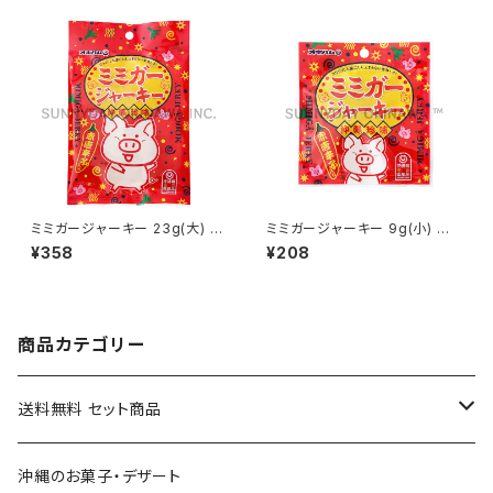
ミミガージャーキー 23g(大) オ
ミミガージャーキー 9g(小) オ
キハム
キハム
¥358
¥208
商品カテゴリー
送料無料 セット商品
黒糖セット
沖縄のお菓子・デザート