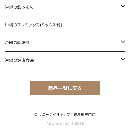
てびち(豚足)
三枚肉そば(ラフテー)
黒糖ナッツ
沖縄の飲みもの
じゅーしぃ(沖縄の炊き込みご飯)
ソーキそば
黒糖菓子
さんぴん茶
沖縄のプレミックス(ミックス粉)
タコライス
てびちそば
黒糖(その他)
シークヮーサー
沖縄の調味料
コンビーフ
ミックスそば
ウコン茶
唐辛子
沖縄の健康食品
汁もの/スープ
沖縄ラーメン
ご飯のお供
春ウコン
商品一覧に戻る
ミックスセット
ジャム
秋ウコン
その他
シロップ
春ウコン + 紫ウコン
© サニーデイオキナワ | 超沖縄専門店
Powered by