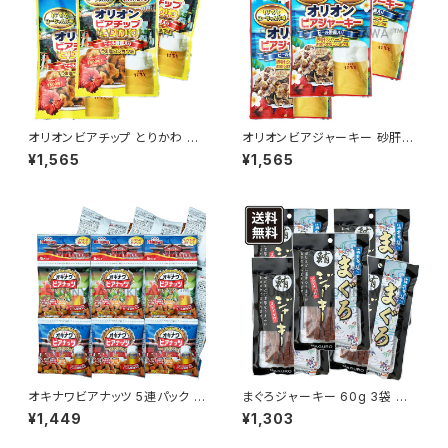
オリオンビアチップ とりかわ 40
オリオンビアジャーキー 砂肝ジ
g 3袋 はると 祐食品
ャーキー 45g 3袋 はると 祐食
¥1,565
¥1,565
品
オキナワビアナッツ 5連パック 3
まぐろジャーキー 60g 3袋 北
セット サン食品
谷の塩入り 大栄食品
¥1,449
¥1,303