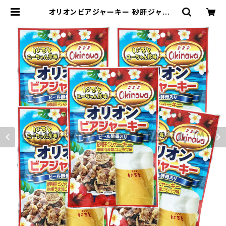
オリオンビアジャーキー 砂肝ジャーキ
ー 45g 5袋 はると 祐食品 | サニー
デイオキナワ | 超沖縄専門店