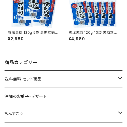
雪塩黒糖 120g 5袋 黒糖本舗
雪塩黒糖 120g 10袋 黒糖本舗
垣乃花
垣乃花
¥2,580
¥4,980
商品カテゴリー
送料無料 セット商品
おつまみセット
沖縄のお菓子・デザート
黒糖セット
ちんすこう