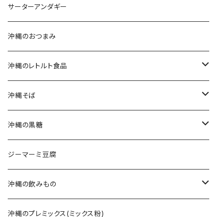
沖縄そばセット
沖縄南風堂
サーターアンダギー
生麺・乾麺
新垣菓子店
沖縄のおつまみ
三枚肉そば(ラフテーそば)
名嘉真製菓本舗
沖縄のレトルト食品
軟骨ソーキそば
珍品堂
ポークランチョンミート
沖縄そば
てびちそば
ラフテー(三枚肉)
生麺・乾麺
沖縄の黒糖
ミックスそば
軟骨ソーキ
沖縄そばだし
純黒糖
ジーマーミ豆腐
てびち(豚足)
三枚肉そば(ラフテー)
黒糖ナッツ
沖縄の飲みもの
じゅーしぃ(沖縄の炊き込みご飯)
ソーキそば
黒糖菓子
さんぴん茶
沖縄のプレミックス(ミックス粉)