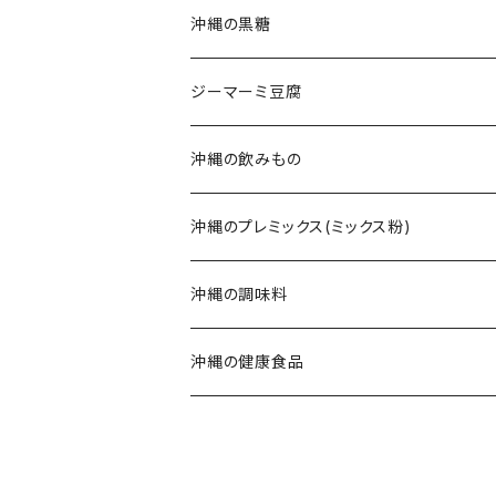
てびちそば
ラフテー(三枚肉)
生麺・乾麺
沖縄の黒糖
ミックスそば
軟骨ソーキ
沖縄そばだし
純黒糖
ジーマーミ豆腐
てびち(豚足)
三枚肉そば(ラフテー)
黒糖ナッツ
沖縄の飲みもの
じゅーしぃ(沖縄の炊き込みご飯)
ソーキそば
黒糖菓子
さんぴん茶
沖縄のプレミックス(ミックス粉)
タコライス
てびちそば
黒糖(その他)
シークヮーサー
沖縄の調味料
コンビーフ
ミックスそば
ウコン茶
唐辛子
沖縄の健康食品
汁もの/スープ
沖縄ラーメン
ご飯のお供
春ウコン
ミックスセット
ジャム
秋ウコン