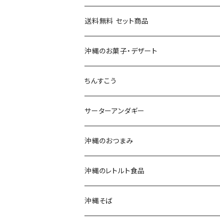
送料無料 セット商品
おつまみセット
沖縄のお菓子・デザート
黒糖セット
ちんすこう
沖縄そばセット
沖縄南風堂
サーターアンダギー
生麺・乾麺
新垣菓子店
沖縄のおつまみ
三枚肉そば(ラフテーそば)
名嘉真製菓本舗
沖縄のレトルト食品
軟骨ソーキそば
珍品堂
ポークランチョンミート
沖縄そば