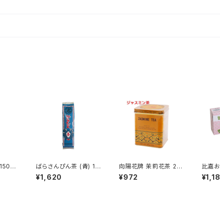
150g
ばらさんぴん茶 (青) 10
向陽花牌 茉莉花茶 22
比嘉お
0g 茶葉タイプ 最高級
7g 黄缶 ジャスミン さ
茶 2
¥1,620
¥972
¥1,1
んぴん茶
ジャス