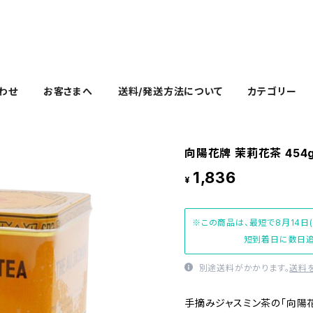
わせ
お客さまへ
送料/発送方法について
カテゴリー
向陽花牌 茉莉花茶 454
1,836
¥
※この商品は、最短で8月14日
短到着日に数日追
別途送料がかかります。
送料
手摘みジャスミン茶の「向陽花