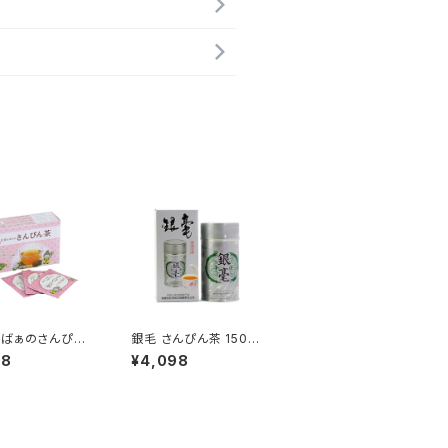
ばぁのさんぴん
銀毛 さんぴん茶 150g
2袋入 ティーバッグ
茶葉 福建省最高峰 ジ
88
¥4,098
ミン茶
ャスミン茶