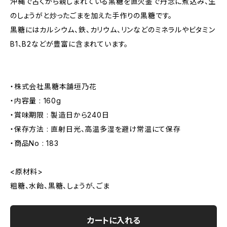
沖縄で古くから親しまれている黒糖を直火釜で丹念に煮込み、生
のしょうがと炒ったごまを加えた手作りの黒糖です。
黒糖にはカルシウム、鉄、カリウム、リンなどのミネラルやビタミン
B1、B2などが豊富に含まれています。
・株式会社黒糖本舗垣乃花
・内容量 : 160g
・賞味期限 : 製造日から240日
・保存方法 : 直射日光、高温多湿を避け常温にて保存
・商品No : 183
<原材料>
粗糖、水飴、黒糖、しょうが、ごま
カートに入れる