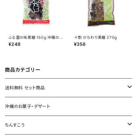
ふる里の味黒糖 160g 沖縄の
十割 かちわり黒糖 270g
名産
¥248
¥356
商品カテゴリー
送料無料 セット商品
おつまみセット
沖縄のお菓子・デザート
黒糖セット
ちんすこう