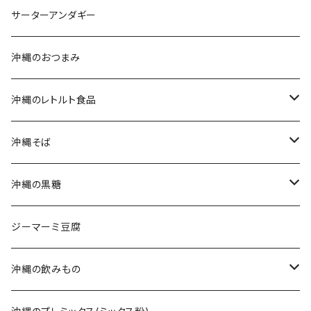
沖縄そばセット
沖縄南風堂
サーターアンダギー
生麺・乾麺
新垣菓子店
沖縄のおつまみ
三枚肉そば(ラフテーそば)
名嘉真製菓本舗
沖縄のレトルト食品
軟骨ソーキそば
珍品堂
ポークランチョンミート
沖縄そば
てびちそば
ラフテー(三枚肉)
生麺・乾麺
沖縄の黒糖
ミックスそば
軟骨ソーキ
沖縄そばだし
純黒糖
ジーマーミ豆腐
てびち(豚足)
三枚肉そば(ラフテー)
黒糖ナッツ
沖縄の飲みもの
じゅーしぃ(沖縄の炊き込みご飯)
ソーキそば
黒糖菓子
さんぴん茶