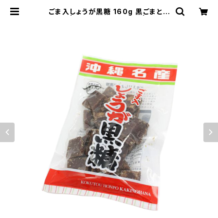
ごま入しょうが黒糖 160g 黒ごまとし
ょうが | サニーデイオキナワ | 超沖縄
専門店