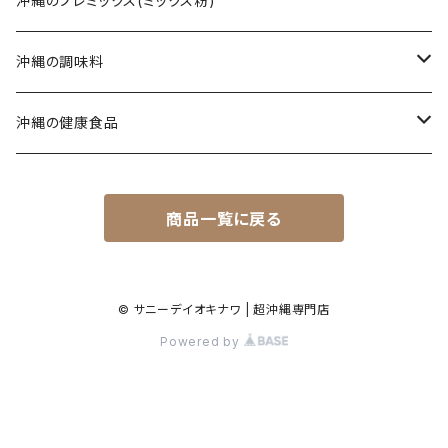
沖縄のプレミックス(ミックス粉)
タコライス
てびちそば
黒糖(その他)
シークヮーサー
沖縄の調味料
コンビーフ
ミックスそば
ウコン茶
唐辛子
沖縄の健康食品
汁もの/スープ
沖縄ラーメン
ご飯のお供
春ウコン
商品一覧に戻る
ミックスセット
ジャム
秋ウコン
その他
シロップ
春ウコン + 紫ウコン
© サニーデイオキナワ | 超沖縄専門店
Powered by
春ウコン + アガリクス
健康飲料