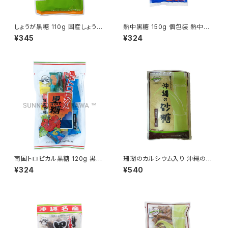
しょうが黒糖 110g 国産しょうが
熱中黒糖 150g 個包装 熱中症
入り 黒糖本舗垣乃花
対策
¥345
¥324
南国トロピカル黒糖 120g 黒糖
珊瑚のカルシウム入り 沖縄の砂
本舗垣乃花
糖 450g 沖縄原料十割
¥324
¥540