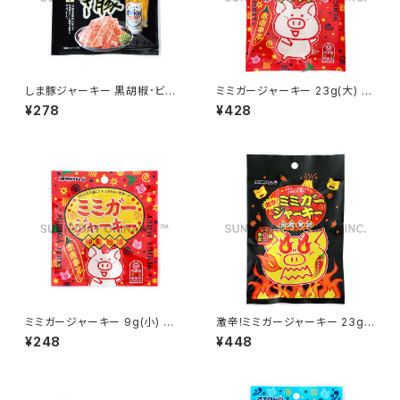
しま豚ジャーキー 黒胡椒･ビー
ミミガージャーキー 23g(大) オ
ル酵母入り 10g(小) オキハム
キハム
¥278
¥428
オリオンビール
ミミガージャーキー 9g(小) オ
激辛!ミミガージャーキー 23g
キハム
(大) オキハム
¥248
¥448