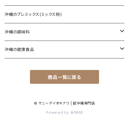
じゅーしぃ(沖縄の炊き込みご飯)
ソーキそば
黒糖菓子
さんぴん茶
沖縄のプレミックス(ミックス粉)
タコライス
てびちそば
黒糖(その他)
シークヮーサー
沖縄の調味料
コンビーフ
ミックスそば
ウコン茶
唐辛子
沖縄の健康食品
汁もの/スープ
沖縄ラーメン
ご飯のお供
春ウコン
商品一覧に戻る
ミックスセット
ジャム
秋ウコン
その他
シロップ
春ウコン + 紫ウコン
© サニーデイオキナワ | 超沖縄専門店
Powered by
春ウコン + アガリクス