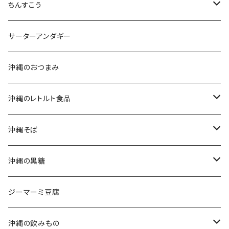
黒糖セット
ちんすこう
沖縄そばセット
沖縄南風堂
サーターアンダギー
生麺・乾麺
新垣菓子店
沖縄のおつまみ
三枚肉そば(ラフテーそば)
名嘉真製菓本舗
沖縄のレトルト食品
軟骨ソーキそば
珍品堂
ポークランチョンミート
沖縄そば
てびちそば
ラフテー(三枚肉)
生麺・乾麺
沖縄の黒糖
ミックスそば
軟骨ソーキ
沖縄そばだし
純黒糖
ジーマーミ豆腐
てびち(豚足)
三枚肉そば(ラフテー)
黒糖ナッツ
沖縄の飲みもの