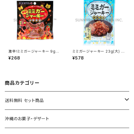
激辛!ミミガージャーキー 9g
ミミガージャーキー 23g(大) ぬ
(小) オキハム
ちまーす使用 オキハム
¥268
¥578
商品カテゴリー
送料無料 セット商品
おつまみセット
沖縄のお菓子・デザート