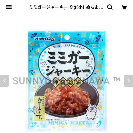
ミミガージャーキー 9g(小) ぬちまー
す使用 オキハム | サニーデイオキナ
ワ | 超沖縄専門店