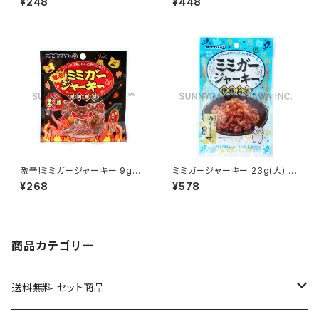
¥248
¥448
激辛!ミミガージャーキー 9g
ミミガージャーキー 23g(大) ぬ
(小) オキハム
ちまーす使用 オキハム
¥268
¥578
商品カテゴリー
送料無料 セット商品