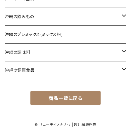
てびち(豚足)
三枚肉そば(ラフテー)
黒糖ナッツ
沖縄の飲みもの
じゅーしぃ(沖縄の炊き込みご飯)
ソーキそば
黒糖菓子
さんぴん茶
沖縄のプレミックス(ミックス粉)
タコライス
てびちそば
黒糖(その他)
シークヮーサー
沖縄の調味料
コンビーフ
ミックスそば
ウコン茶
唐辛子
沖縄の健康食品
汁もの/スープ
沖縄ラーメン
ご飯のお供
春ウコン
商品一覧に戻る
ミックスセット
ジャム
秋ウコン
その他
シロップ
春ウコン + 紫ウコン
© サニーデイオキナワ | 超沖縄専門店