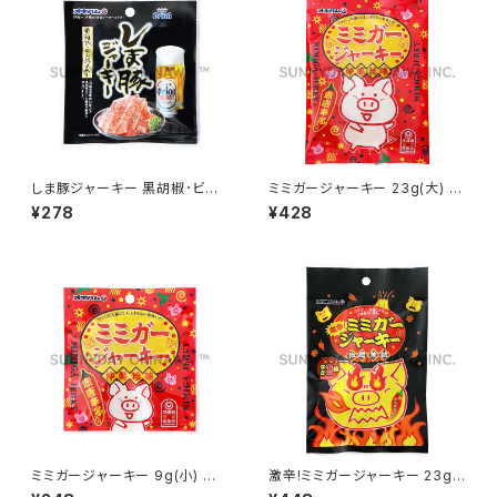
しま豚ジャーキー 黒胡椒･ビー
ミミガージャーキー 23g(大) オ
ル酵母入り 10g(小) オキハム
キハム
¥278
¥428
オリオンビール
ミミガージャーキー 9g(小) オ
激辛!ミミガージャーキー 23g
キハム
(大) オキハム