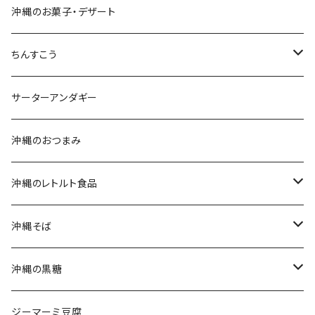
おつまみセット
沖縄のお菓子・デザート
黒糖セット
ちんすこう
沖縄そばセット
沖縄南風堂
サーターアンダギー
生麺・乾麺
新垣菓子店
沖縄のおつまみ
三枚肉そば(ラフテーそば)
名嘉真製菓本舗
沖縄のレトルト食品
軟骨ソーキそば
珍品堂
ポークランチョンミート
沖縄そば
てびちそば
ラフテー(三枚肉)
生麺・乾麺
沖縄の黒糖
ミックスそば
軟骨ソーキ
沖縄そばだし
純黒糖
ジーマーミ豆腐