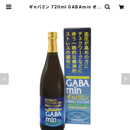
ギャバミン 720ml GABAmin オキ
ハム | サニーデイオキナワ | 超沖縄
専門店