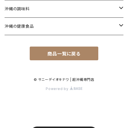
タコライス
てびちそば
黒糖(その他)
シークヮーサー
沖縄の調味料
コンビーフ
ミックスそば
ウコン茶
唐辛子
沖縄の健康食品
汁もの/スープ
沖縄ラーメン
ご飯のお供
春ウコン
商品一覧に戻る
ミックスセット
ジャム
秋ウコン
その他
シロップ
春ウコン + 紫ウコン
© サニーデイオキナワ | 超沖縄専門店
Powered by
春ウコン + アガリクス
健康飲料