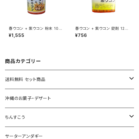
春ウコン + 紫ウコン 粉末 100
春ウコン + 紫ウコン 錠剤 120
g 沖縄県産
粒 沖縄県産
¥1,555
¥756
商品カテゴリー
送料無料 セット商品
おつまみセット
沖縄のお菓子・デザート
黒糖セット
ちんすこう
沖縄そばセット
沖縄南風堂
サーターアンダギー