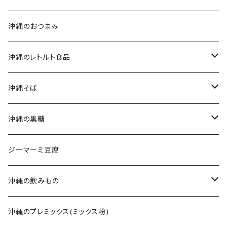
生麺・乾麺
新垣菓子店
沖縄のおつまみ
三枚肉そば(ラフテーそば)
名嘉真製菓本舗
沖縄のレトルト食品
軟骨ソーキそば
珍品堂
ポークランチョンミート
沖縄そば
てびちそば
ラフテー(三枚肉)
生麺・乾麺
沖縄の黒糖
ミックスそば
軟骨ソーキ
沖縄そばだし
純黒糖
ジーマーミ豆腐
てびち(豚足)
三枚肉そば(ラフテー)
黒糖ナッツ
沖縄の飲みもの
じゅーしぃ(沖縄の炊き込みご飯)
ソーキそば
黒糖菓子
さんぴん茶
沖縄のプレミックス(ミックス粉)