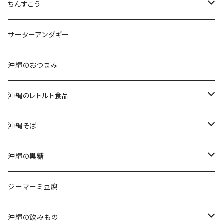
黒糖セット
ちんすこう
沖縄そばセット
沖縄南風堂
サーターアンダギー
生麺・乾麺
新垣菓子店
沖縄のおつまみ
三枚肉そば(ラフテーそば)
名嘉真製菓本舗
沖縄のレトルト食品
軟骨ソーキそば
珍品堂
ポークランチョンミート
沖縄そば
てびちそば
ラフテー(三枚肉)
生麺・乾麺
沖縄の黒糖
ミックスそば
軟骨ソーキ
沖縄そばだし
純黒糖
ジーマーミ豆腐
てびち(豚足)
三枚肉そば(ラフテー)
黒糖ナッツ
沖縄の飲みもの