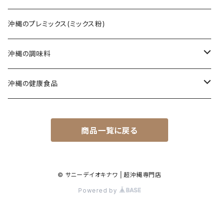
じゅーしぃ(沖縄の炊き込みご飯)
ソーキそば
黒糖菓子
さんぴん茶
沖縄のプレミックス(ミックス粉)
タコライス
てびちそば
黒糖(その他)
シークヮーサー
沖縄の調味料
コンビーフ
ミックスそば
ウコン茶
唐辛子
沖縄の健康食品
汁もの/スープ
沖縄ラーメン
ご飯のお供
春ウコン
商品一覧に戻る
ミックスセット
ジャム
秋ウコン
その他
シロップ
春ウコン + 紫ウコン
© サニーデイオキナワ | 超沖縄専門店
Powered by
春ウコン + アガリクス