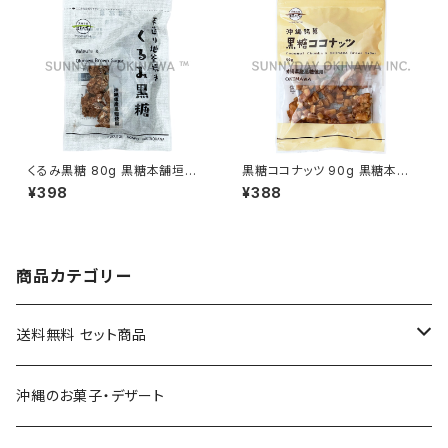
くるみ黒糖 80g 黒糖本舗垣乃
黒糖ココナッツ 90g 黒糖本舗
花
垣乃花
¥398
¥388
商品カテゴリー
送料無料 セット商品
おつまみセット
沖縄のお菓子・デザート