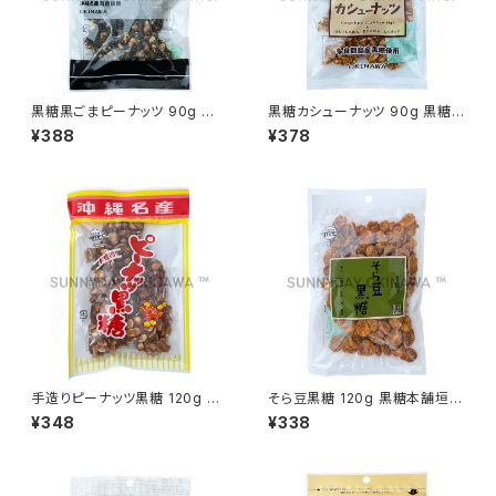
黒糖黒ごまピーナッツ 90g 黒
黒糖カシューナッツ 90g 黒糖
糖本舗垣乃花
本舗垣乃花
¥388
¥378
手造りピーナッツ黒糖 120g 黒
そら豆黒糖 120g 黒糖本舗垣乃
糖本舗垣乃花
花
¥348
¥338