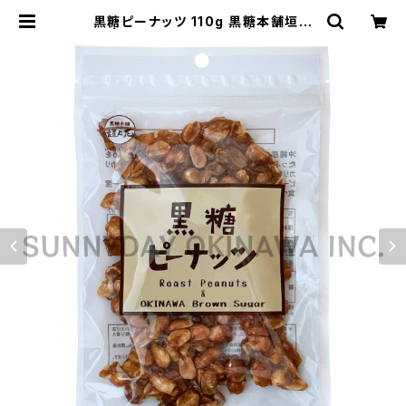
黒糖ピーナッツ 110g 黒糖本舗垣乃
花 | サニーデイオキナワ | 超沖縄専
門店