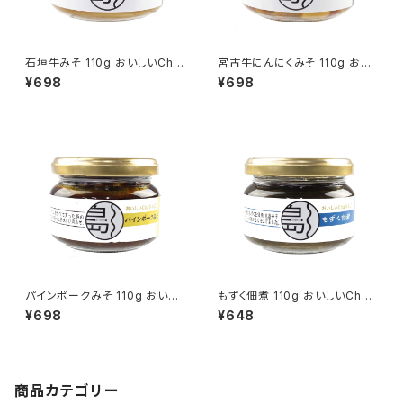
石垣牛みそ 110g おいしいCha
宮古牛にんにくみそ 110g おい
れんじ
しいChaれんじ
¥698
¥698
パインポークみそ 110g おいし
もずく佃煮 110g おいしいCha
いChaれんじ
れんじ
¥698
¥648
商品カテゴリー