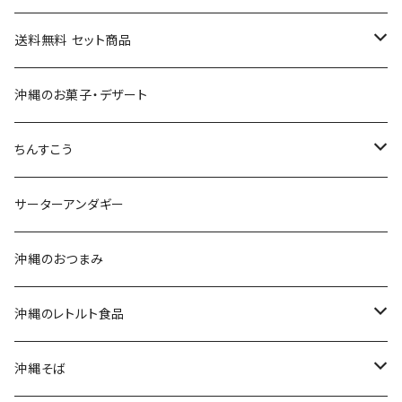
送料無料 セット商品
おつまみセット
沖縄のお菓子・デザート
黒糖セット
ちんすこう
沖縄そばセット
沖縄南風堂
サーターアンダギー
生麺・乾麺
新垣菓子店
沖縄のおつまみ
三枚肉そば(ラフテーそば)
名嘉真製菓本舗
沖縄のレトルト食品
軟骨ソーキそば
珍品堂
ポークランチョンミート
沖縄そば