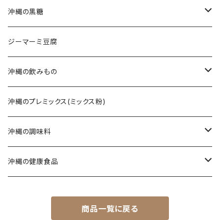
てびちそば
ラフテー(三枚肉)
生麺・乾麺
沖縄の黒糖
ミックスそば
軟骨ソーキ
沖縄そばだし
純黒糖
ジーマーミ豆腐
てびち(豚足)
三枚肉そば(ラフテー)
黒糖ナッツ
沖縄の飲みもの
じゅーしぃ(沖縄の炊き込みご飯)
ソーキそば
黒糖菓子
さんぴん茶
沖縄のプレミックス(ミックス粉)
タコライス
てびちそば
黒糖(その他)
シークヮーサー
沖縄の調味料
コンビーフ
ミックスそば
ウコン茶
唐辛子
沖縄の健康食品
汁もの/スープ
沖縄ラーメン
ご飯のお供
春ウコン
商品一覧に戻る