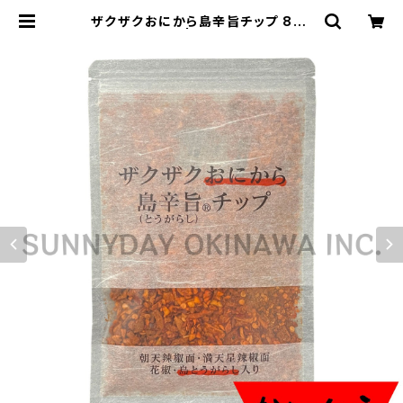
ザクザクおにから島辛旨チップ 80g
スパイスチップ | サニーデイオキナワ
| 超沖縄専門店