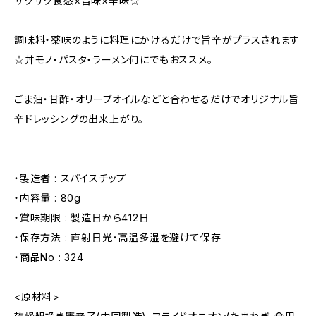
ザクザク食感×旨味×辛味☆
調味料・薬味のように料理にかけるだけで旨辛がプラスされます
☆丼モノ・パスタ・ラーメン何にでもおススメ。
ごま油・甘酢・オリーブオイルなどと合わせるだけでオリジナル旨
辛ドレッシングの出来上がり。
・製造者 : スパイスチップ
・内容量 : 80g
・賞味期限 : 製造日から412日
・保存方法 : 直射日光・高温多湿を避けて保存
・商品No : 324
<原材料>