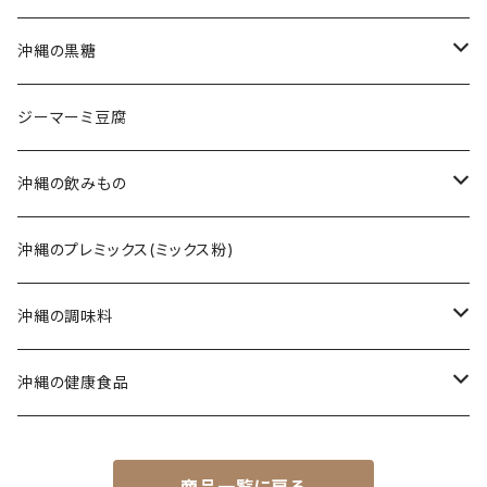
てびちそば
ラフテー(三枚肉)
生麺・乾麺
沖縄の黒糖
ミックスそば
軟骨ソーキ
沖縄そばだし
純黒糖
ジーマーミ豆腐
てびち(豚足)
三枚肉そば(ラフテー)
黒糖ナッツ
沖縄の飲みもの
じゅーしぃ(沖縄の炊き込みご飯)
ソーキそば
黒糖菓子
さんぴん茶
沖縄のプレミックス(ミックス粉)
タコライス
てびちそば
黒糖(その他)
シークヮーサー
沖縄の調味料
コンビーフ
ミックスそば
ウコン茶
唐辛子
沖縄の健康食品
汁もの/スープ
沖縄ラーメン
ご飯のお供
春ウコン