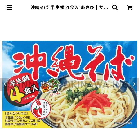
沖縄そば 半生麺 4食入 あさひ | サニ
ーデイオキナワ | 超沖縄専門店