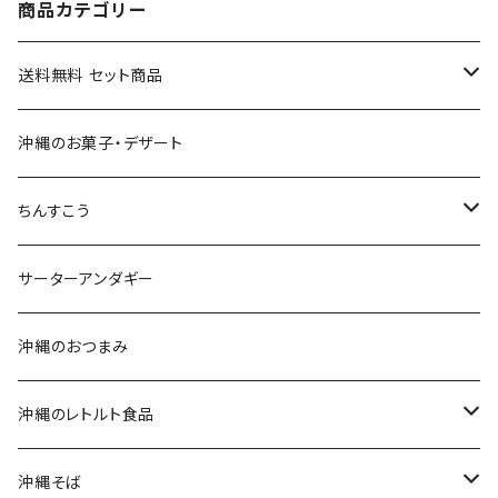
商品カテゴリー
送料無料 セット商品
おつまみセット
沖縄のお菓子・デザート
黒糖セット
ちんすこう
沖縄そばセット
沖縄南風堂
サーターアンダギー
生麺・乾麺
新垣菓子店
沖縄のおつまみ
三枚肉そば(ラフテーそば)
名嘉真製菓本舗
沖縄のレトルト食品
軟骨ソーキそば
珍品堂
ポークランチョンミート
沖縄そば