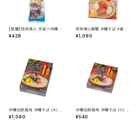
【乾麺】琉球美人 手延べ沖縄そ
琉球美ら御膳 沖縄そば 4食入
ば そばだし付き サン食品
生めん オキハム
¥428
¥1,080
沖縄伝統風味 沖縄そば (大) 5
沖縄伝統風味 沖縄そば (小) 2
食入
食入
¥1,080
¥540