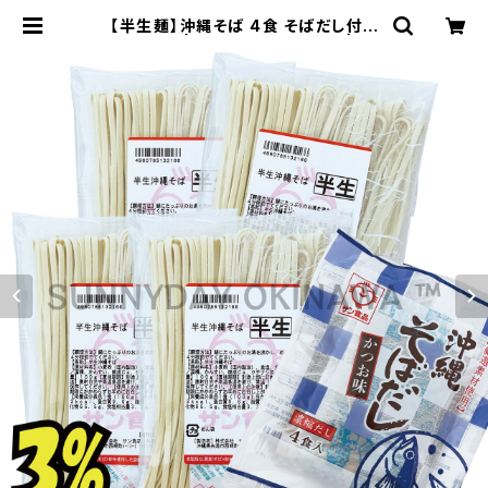
【半生麺】沖縄そば 4食 そばだし付き
サン食品 | サニーデイオキナワ | 超
沖縄専門店