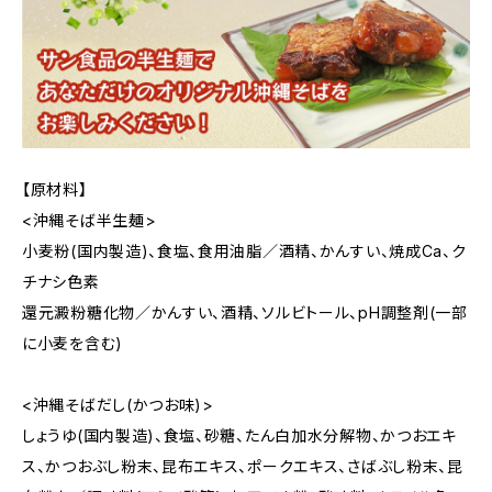
【原材料】
<沖縄そば半生麺>
小麦粉(国内製造)、食塩、食用油脂／酒精、かんすい、焼成Ca、ク
チナシ色素
還元澱粉糖化物／かんすい、酒精、ソルビトール、pH調整剤(一部
に小麦を含む)
<沖縄そばだし(かつお味)>
しょうゆ(国内製造)、食塩、砂糖、たん白加水分解物、かつおエキ
ス、かつおぶし粉末、昆布エキス、ポークエキス、さばぶし粉末、昆