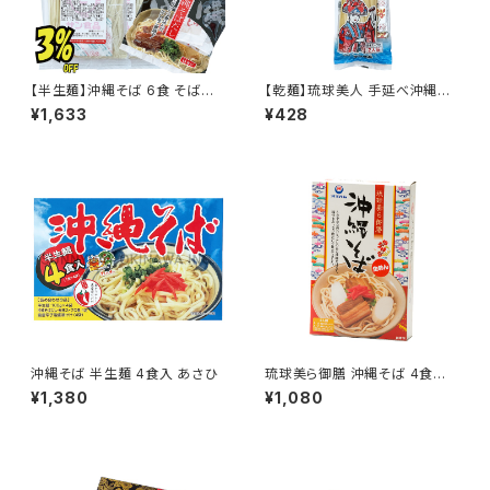
【半生麺】沖縄そば 6食 そばだ
【乾麺】琉球美人 手延べ沖縄そ
し付き サン食品
ば そばだし付き サン食品
¥1,633
¥428
沖縄そば 半生麺 4食入 あさひ
琉球美ら御膳 沖縄そば 4食入
生めん オキハム
¥1,380
¥1,080