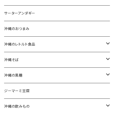
沖縄そばセット
沖縄南風堂
サーターアンダギー
生麺・乾麺
新垣菓子店
沖縄のおつまみ
三枚肉そば(ラフテーそば)
名嘉真製菓本舗
沖縄のレトルト食品
軟骨ソーキそば
珍品堂
ポークランチョンミート
沖縄そば
てびちそば
ラフテー(三枚肉)
生麺・乾麺
沖縄の黒糖
ミックスそば
軟骨ソーキ
沖縄そばだし
純黒糖
ジーマーミ豆腐
てびち(豚足)
三枚肉そば(ラフテー)
黒糖ナッツ
沖縄の飲みもの