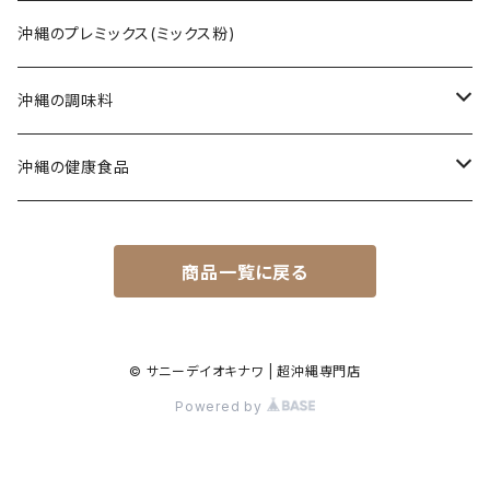
じゅーしぃ(沖縄の炊き込みご飯)
ソーキそば
黒糖菓子
さんぴん茶
沖縄のプレミックス(ミックス粉)
タコライス
てびちそば
黒糖(その他)
シークヮーサー
沖縄の調味料
コンビーフ
ミックスそば
ウコン茶
唐辛子
沖縄の健康食品
汁もの/スープ
沖縄ラーメン
ご飯のお供
春ウコン
商品一覧に戻る
ミックスセット
ジャム
秋ウコン
その他
シロップ
春ウコン + 紫ウコン
© サニーデイオキナワ | 超沖縄専門店
Powered by
春ウコン + アガリクス