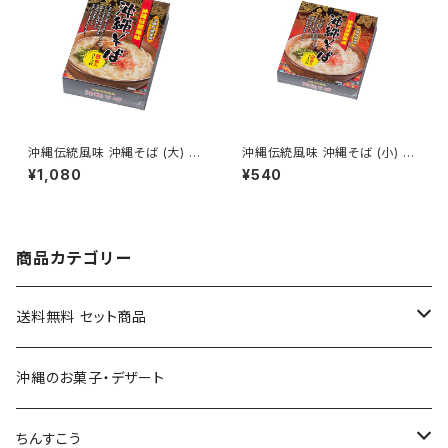
沖縄伝統風味 沖縄そば (大) 5
沖縄伝統風味 沖縄そば (小) 2
食入
食入
¥1,080
¥540
商品カテゴリー
送料無料 セット商品
おつまみセット
沖縄のお菓子・デザート
黒糖セット
ちんすこう