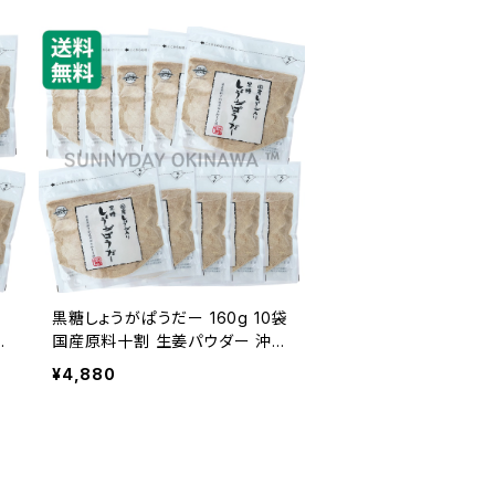
袋
黒糖しょうがぱうだー 160g 10袋
縄
国産原料十割 生姜パウダー 沖縄
お土産
¥4,880