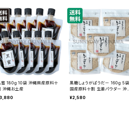
黒蜜 180g 10袋 沖縄県産原料十
黒糖しょうがぱうだー 160g 5
割 沖縄お土産
国産原料十割 生姜パウダー 沖
お土産
3,880
¥2,580