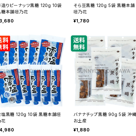
手造りピーナッツ黒糖 120g 10袋
そら豆黒糖 120g 5袋 黒糖本舗
黒糖本舗垣乃花
垣乃花
3,680
¥1,780
雪塩黒糖 120g 10袋 黒糖本舗垣
バナナチップ黒糖 90g 5袋 沖
乃花
お土産
4,980
¥1,880